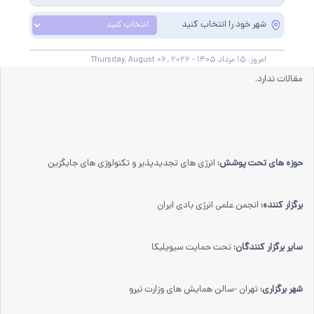
از طریق همین پایگاه منتشر خواهد شد.
شهر خود را انتخاب کنید
بنا به توضيحات دبيرخانه اين دوره كنفرانس انرژي بادي ايران فراخوان دريافت
امروز:
۱۵ مرداد
۱۴۰۵ -
August ۰۶ , ۲۰۲۶
Thursday,
مقالات ندارد.
حوزه های تحت پوشش:
انرژی های تجدیدپذیر و تکنولوژی های جایگزین
برگزار کننده:
انجمن علمی انرژی بادی ایران
سایر برگزار کنندگان:
تحت حمایت سیویلیکا
شهر برگزاری:
تهران -سالن همایش های وزارت نیرو