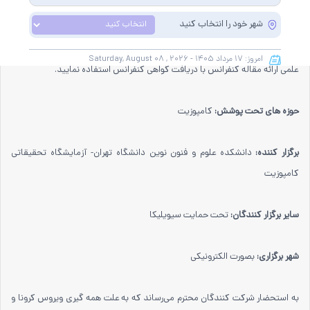
توجه به اینکه این همایش به صورت رسمی برگزار می گردد، کلیه مقالات این
شهر خود را انتخاب کنید
کنفرانس در پایگاه سیویلیکا و نیز کنسرسیوم محتوای ملی نمایه خواهد شد و شما
می توانید با اطمینان کامل، مقالات خود را در این همایش ارائه نموده و از امتیازات
امروز:
۱۷ مرداد
۱۴۰۵ -
August ۰۸ , ۲۰۲۶
Saturday,
علمی ارائه مقاله کنفرانس با دریافت گواهی کنفرانس استفاده نمایید.
حوزه های تحت پوشش:
کامپوزیت
برگزار کننده:
دانشکده علوم و فنون نوین دانشگاه تهران- آزمایشگاه تحقیقاتی
کامپوزیت
سایر برگزار کنندگان:
تحت حمایت سیویلیکا
شهر برگزاری:
بصورت الکترونیکی
به استحضار شرکت کنندگان محترم می‌رساند که به علت همه گیری ویروس کرونا و