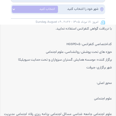
به صورت رسمی برگزار می گردد، کلیه مقالات این کنفرانس در پایگاه سیویلیکا و نیز
شهر خود را انتخاب کنید
کنسرسیوم محتوای ملی نمایه خواهد شد و شما می توانید با اطمینان کامل،
مقالات خود را در این همایش ارائه نموده و از امتیازات علمی ارائه مقاله کنفرانس
امروز:
۱۸ مرداد
۱۴۰۵ -
August ۰۹ , ۲۰۲۶
Sunday,
با دریافت گواهی کنفرانس استفاده نمایید.
کداختصاصی کنفرانس: HGSPD۰۵
حوزه های تحت پوشش: روانشناسی، علوم اجتماعی
برگزار کننده: موسسه همایش گستران سبزواران و تحت حمایت سیویلیکا
شهر برگزاری: جیرفت
محور اصلی:
علوم اجتماعی
علوم اجتماعی جامعه شناسی مسائل اجتماعی برنامه ریزی رفاه اجتماعی مدیریت