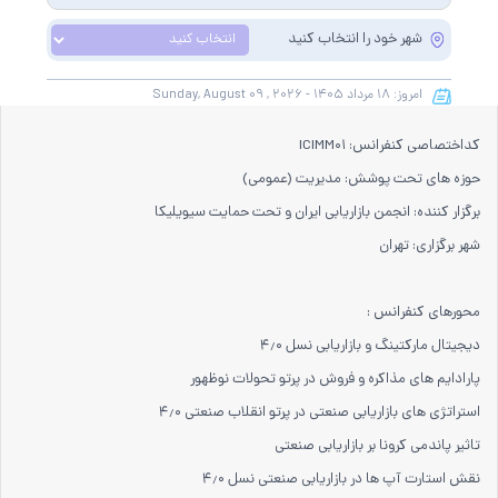
نمایه خواهد شد و شما می توانید با اطمینان کامل، مقالات خود را در این همایش
شهر خود را انتخاب کنید
ارائه نموده و از امتیازات علمی ارائه مقاله کنفرانس با دریافت گواهی کنفرانس
استفاده نمایید.
امروز:
۱۸ مرداد
۱۴۰۵ -
August ۰۹ , ۲۰۲۶
Sunday,
کداختصاصی کنفرانس: ICIMM۰۱
حوزه های تحت پوشش: مدیریت (عمومی)
برگزار کننده: انجمن بازاریابی ایران و تحت حمایت سیویلیکا
شهر برگزاری: تهران
محورهای کنفرانس :
دیجیتال مارکتینگ و بازاریابی نسل ۴٫۰
پارادایم های مذاکره و فروش در پرتو تحولات نوظهور
استراتژی های بازاریابی صنعتی در پرتو انقلاب صنعتی ۴٫۰
تاثیر پاندمی کرونا بر بازاریابی صنعتی
نقش استارت آپ ها در بازاریابی صنعتی نسل ۴٫۰