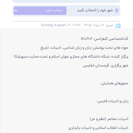
سیویلیکا و نیز کنسرسیوم محتوای ملی نمایه خواهد شد و شما می توانید با
شهر خود را انتخاب کنید
اطمینان کامل، مقالات خود را در این همایش ارائه نموده و از امتیازات علمی ارائه
مقاله کنفرانس با دریافت گواهی کنفرانس استفاده نمایید.
امروز:
۱۸ مرداد
۱۴۰۵ -
August ۰۹ , ۲۰۲۶
Sunday,
کداختصاصی کنفرانس: ICLP۰۶
حوزه های تحت پوشش: زبان و زبان شناسی، ادبیات، تاریخ
برگزار کننده: شبکه دانشگاه های مجازی جهان اسلام و تحت حمایت سیویلیکا
شهر برگزاری: گرجستان-تفلیس
محورهای همایش:
زبان و ادبیات فارسی:
ادبیات معاصر (نظم و نثر)
ادبیات انقلاب اسلامی و ادبیات پایداری